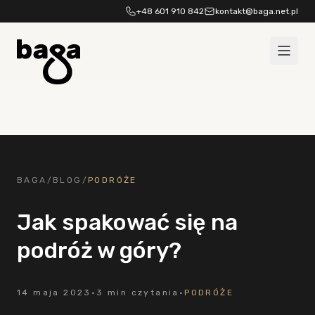
Przejdź do treści
+48 601 910 842
kontakt@baga.net.pl
BAGA
/
BLOG
/
PODRÓŻE
Jak spakować się na
podróż w góry?
14 maja 2023
·
3 min czytania
·
PODRÓŻE