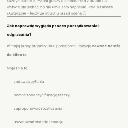
każdym Kliencie. Pytam go czy do mechanika z autem też
wstydzi się jechać, bo nie umie sam naprawić. Działa zawsze
skutecznie – leczy ze strachu przed oceną 🙂
Jak naprawdę wygląda proces porządkowania i
odgracania?
W mojej pracy organizatorki przestrzeni decyzje
zawsze należą
do klienta
.
Moja rola to:
zadawać pytania
pomóc zobaczyć funkcję rzeczy
zaproponować rozwiązania
uszanować historię i emocje