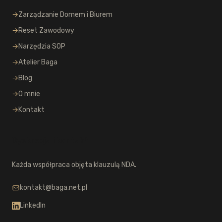
→
Zarządzanie Domem i Biurem
→
Reset Zawodowy
→
Narzędzia SOP
→
Atelier Baga
→
Blog
→
O mnie
→
Kontakt
Dyskrecja i kontakt
Każda współpraca objęta klauzulą NDA.
kontakt@baga.net.pl
LinkedIn