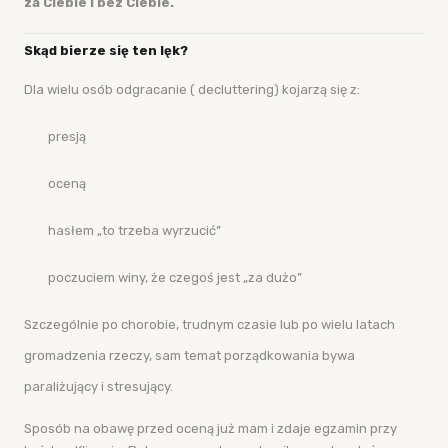
za Ciebie
i bez Ciebie
.
Skąd bierze się ten lęk?
Dla wielu osób odgracanie ( decluttering) kojarzą się z:
presją
oceną
hasłem „to trzeba wyrzucić”
poczuciem winy, że czegoś jest „za dużo”
Szczególnie po chorobie, trudnym czasie lub po wielu latach
gromadzenia rzeczy, sam temat porządkowania bywa
paraliżujący i stresujący.
Sposób na obawę przed oceną już mam i zdaje egzamin przy