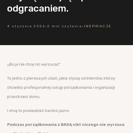
odgracaniem.
4 stycznia 2026
·
2 min czytania
·
INSPIRACJE
„
Bo ja nie chcę nic wyrzucać”.
To jedno z pierwszych zdań, jakie słyszę od klientów, którzy
chcieliby profesjonalnej usługi porządkowania i organizacji
przestrzeni domu.
I chcę to powiedzieć bardzo jasno:
Podczas porządkowania z BAG
Ą
nikt niczego nie wyrzuca