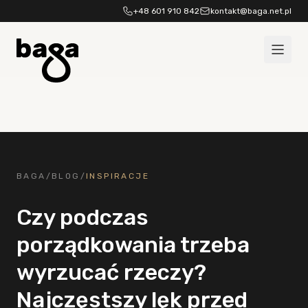
Przejdź do treści
+48 601 910 842
kontakt@baga.net.pl
BAGA
/
BLOG
/
INSPIRACJE
Czy podczas
porządkowania trzeba
wyrzucać rzeczy?
Najczęstszy lęk przed