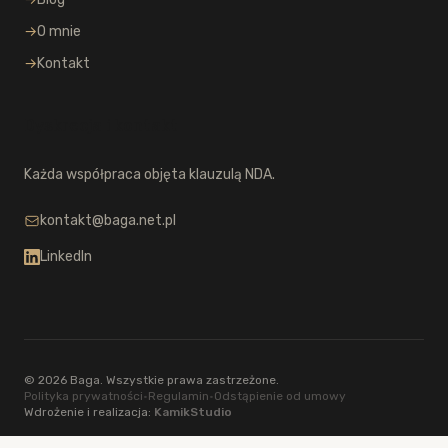
→
O mnie
→
Kontakt
Dyskrecja i kontakt
Każda współpraca objęta klauzulą NDA.
kontakt@baga.net.pl
LinkedIn
© 2026 Baga. Wszystkie prawa zastrzeżone.
Polityka prywatności
•
Regulamin
•
Odstąpienie od umowy
Wdrożenie i realizacja:
KamikStudio