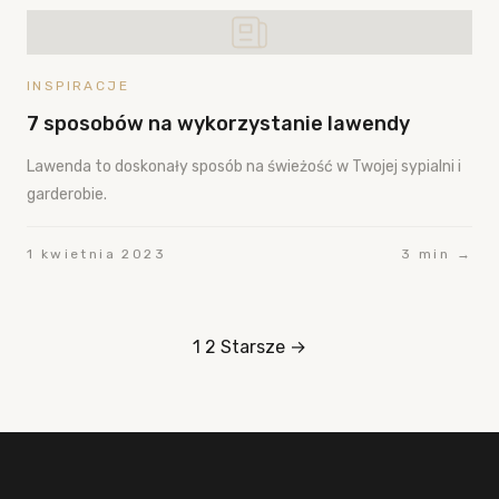
INSPIRACJE
7 sposobów na wykorzystanie lawendy
Lawenda to doskonały sposób na świeżość w Twojej sypialni i
garderobie.
1 kwietnia 2023
3 min →
1
2
Starsze →