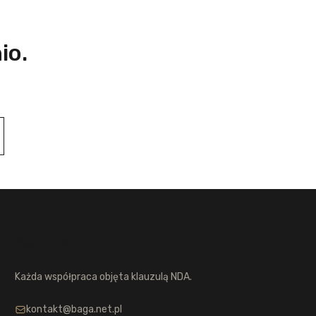
io.
Dyskrecja i kontakt
Każda współpraca objęta klauzulą NDA.
kontakt@baga.net.pl