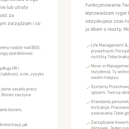
funkcjonowanie Twoj
ie lub utraty
Wprowadzam rygor ho
ość za
odzyskujesz czas n
Czym zarządzam i co
ja dbam o resztę. Mo
Life Management & 
pełny nadzór nad BDO,
prywatnych. Porządk
 mogą sparaliżować
na którą Tobie braku
Move-in Management
dkuję HR i
rezydencji. Ty wcho
abilność, a nie „ryzyko
swoim miejscu.
Systemy Przechowywa
 jasne zasady pracy
spiżarni. Tworzę ukł
 Biznes zaczyna
Standardy personel
instrukcje. Pracowni
anie biurem,
zawracania Tobie gł
Zarządzanie Inwenta
inistracji, jak
domowej. Jeden sys