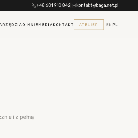
+48 601 910 842
|
kontakt@baga.net.pl
ARZĘDZIA
O MNIE
MEDIA
KONTAKT
ATELIER
EN
|
PL
nie i z pełną