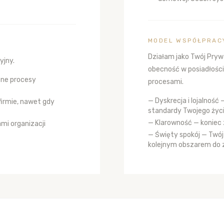
MODEL WSPÓŁPRAC
Działam jako Twój Pryw
yjny.
obecność w posiadłośc
zne procesy
procesami.
— Dyskrecja i lojalność
firmie, nawet gdy
standardy Twojego życ
— Klarowność — koniec 
mi organizacji
— Święty spokój — Twój
kolejnym obszarem do 