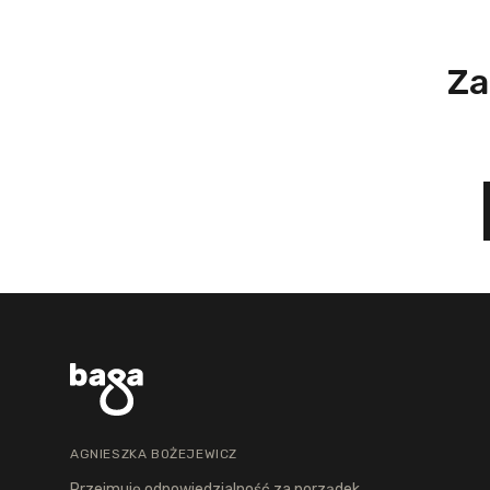
Za
AGNIESZKA BOŻEJEWICZ
Przejmuję odpowiedzialność za porządek