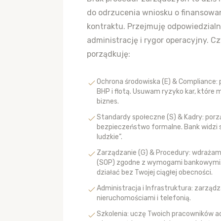
do odrzucenia wniosku o finansowan
kontraktu. Przejmuję odpowiedzialn
administrację i rygor operacyjny. 
porządkuję:
Ochrona środowiska (E) & Compliance: 
BHP i flotą. Usuwam ryzyko kar, które
biznes.
Standardy społeczne (S) & Kadry: porzą
bezpieczeństwo formalne. Bank widzi st
ludzkie”.
Zarządzanie (G) & Procedury: wdrażam
(SOP) zgodne z wymogami bankowymi.
działać bez Twojej ciągłej obecności.
Administracja i Infrastruktura: zarządz
nieruchomościami i telefonią.
Szkolenia: uczę Twoich pracowników adm