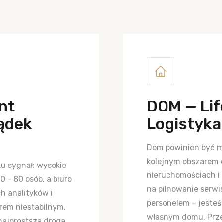
nt
DOM — Lif
ządek
Logistyk
Dom powinien być m
kolejnym obszarem d
u sygnał: wysokie
nieruchomościach i 
0 - 80 osób, a biuro
na pilnowanie serw
ch analityków i
personelem – jeste
rem niestabilnym.
własnym domu. Prze
najprostsza droga