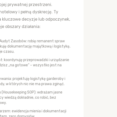
ej prywatnej przestrzeni.
telowy i pełną dyskrecję. Ty
a kluczowe decyzje lub odpoczynek,
je obszary działania:
Audyt Zasobów: robię remanent spraw
uję dokumentację majątkową i logistykę,
je czasu.
: koordynuję przeprowadzki i urządzanie
dzisz „na gotowe” – wszystko jest na
nia: projektuję logistykę garderoby i
ady, w których nic nie ma prawa zginąć.
u (Housekeeping SOP): wdrażam jasne
cy wiedzą dokładnie, co robić, bez
owy.
rzem: ewidencja mienia i dokumentacji
tem, zero domysłów.