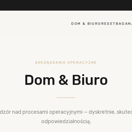
DOM & BIURO
RESET
BAGA
N
ZARZĄDZANIE OPERACYJNE
Dom & Biuro
dzór nad procesami operacyjnymi — dyskretnie, skutecz
odpowiedzialnością.